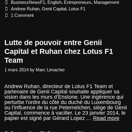
Categories
BusinessNewsF1
,
English
,
Entrepreneurs
,
Management
F1
Team
Tags
Andrew Ruhan
,
Genii Capital
,
Lotus F1
1 Comment
Lutte de pouvoir entre Genii
Capital et Ruhan chez Lotus F1
Team
1 mars 2014
by
Marc Limacher
Andrew Ruhan, directeur de Lotus F1 Team et
partenaire de Genii Capital souhaite appliquer sa
vision dans les murs d’Enstone. Une ingérence qui
perturbe l’ordre du côté du duché du Luxembourg
ou l’influence de la rue Peternelchen, siège de Genii
Capital, commence à vaciller. Le 23 janvier 2014, le
Lutte
papier est signé par Gérard Lopez …
Read more
de
pouvo