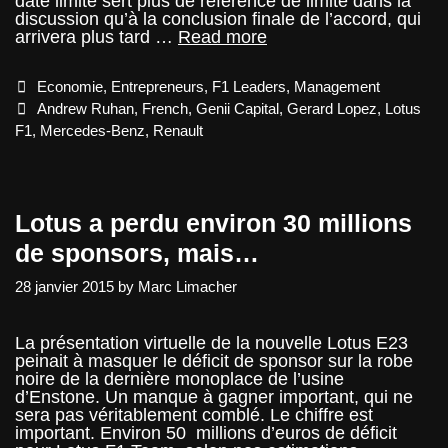
date limite sert plus de référence de limite dans la
discussion qu’à la conclusion finale de l’accord, qui
Le
arrivera plus tard …
Read more
retour
de
Categories
Economie
,
Entrepreneurs
,
F1 Leaders
,
Management
Renault
à
Tags
Andrew Ruhan
,
French
,
Genii Capital
,
Gerard Lopez
,
Lotus
Enstone,
F1
,
Mercedes-Benz
,
Renault
une
histoire
tumultueuse
Lotus a perdu environ 30 millions
de sponsors, mais…
28 janvier 2015
by
Marc Limacher
La présentation virtuelle de la nouvelle Lotus E23
peinait à masquer le déficit de sponsor sur la robe
noire de la dernière monoplace de l’usine
d’Enstone. Un manque à gagner important, qui ne
sera pas véritablement comblé. Le chiffre est
important. Environ 50 millions d’euros de déficit