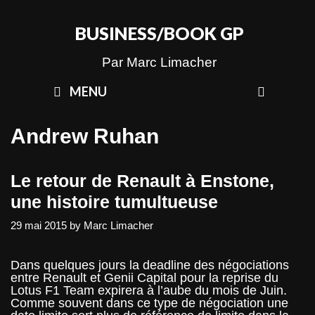
Skip
to
BUSINESS/BOOK GP
content
Par Marc Limacher
SEAR
MENU
Andrew Ruhan
Le retour de Renault à Enstone,
une histoire tumultueuse
29 mai 2015
by
Marc Limacher
Dans quelques jours la deadline des négociations
entre Renault et Genii Capital pour la reprise du
Lotus F1 Team expirera à l’aube du mois de Juin.
Comme souvent dans ce type de négociation une