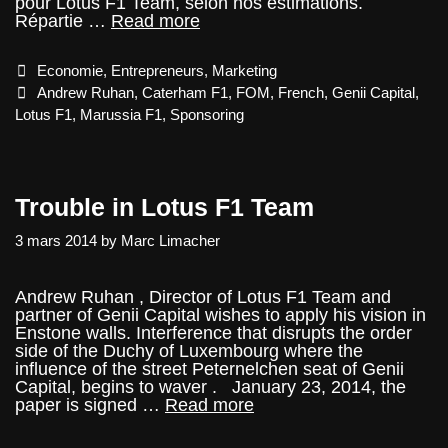
pour Lotus F1 Team, selon nos estimations.
Lotus
Répartie …
Read more
a
perdu
Categories
Economie
,
Entrepreneurs
,
Marketing
environ
30
Tags
Andrew Ruhan
,
Caterham F1
,
FOM
,
French
,
Genii Capital
,
millions
Lotus F1
,
Marussia F1
,
Sponsoring
de
sponsors,
mais…
Trouble in Lotus F1 Team
3 mars 2014
by
Marc Limacher
Andrew Ruhan , Director of Lotus F1 Team and
partner of Genii Capital wishes to apply his vision in
Enstone walls. Interference that disrupts the order
side of the Duchy of Luxembourg where the
influence of the street Peternelchen seat of Genii
Capital, begins to waver . January 23, 2014, the
Trouble
paper is signed …
Read more
in
Lotus