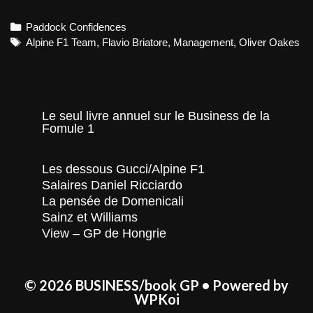
Oak
et
Categories
Paddock Confidences
Alpi
F1
Tags
Alpine F1 Team
,
Flavio Briatore
,
Management
,
Oliver Oakes
Le seul livre annuel sur le Business de la
Fomule 1
Les dessous Gucci/Alpine F1
Salaires Daniel Ricciardo
La pensée de Domenicali
Sainz et Williams
View – GP de Hongrie
© 2026 BUSINESS/book GP
• Powered by
WPKoi