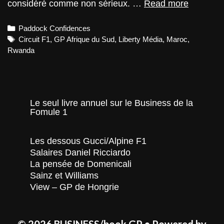
Liberty
considéré comme non sérieux. …
Read more
Media
vise
Categories
Paddock Confidences
l’Afrique
Tags
Circuit F1
,
GP Afrique du Sud
,
Liberty Média
,
Maroc
,
Rwanda
Le seul livre annuel sur le Business de la
Fomule 1
Les dessous Gucci/Alpine F1
Salaires Daniel Ricciardo
La pensée de Domenicali
Sainz et Williams
View – GP de Hongrie