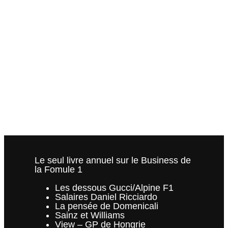
28 janvier 2026
10 octobre 2025
by
Marc Limacher
Depuis quelques jours le ciel gris au dessus de
l’usine de Maranello devient noir. L’avenir de Fred
Vasseur est compliqué et la rumeur raconte que
John Elkann a répondu à Christian Horner. Oui
Vasseur a prolongé jusqu’en 2027 et une option
2028, avec un salaire de 8 millions d’euros par an.
Mais, à Maranello la …
Read more
Horner et
l’ombre Ferrari
Categories
Paddock Confidences
Tags
Christian
Horner
,
Ferrari
,
Fred Vasseur
,
Frederic Vasseur
,
John Elkann
Le seul livre annuel sur le Business de
la Fomule 1
Les dessous Gucci/Alpine F1
Salaires Daniel Ricciardo
La pensée de Domenicali
Sainz et Williams
View – GP de Hongrie