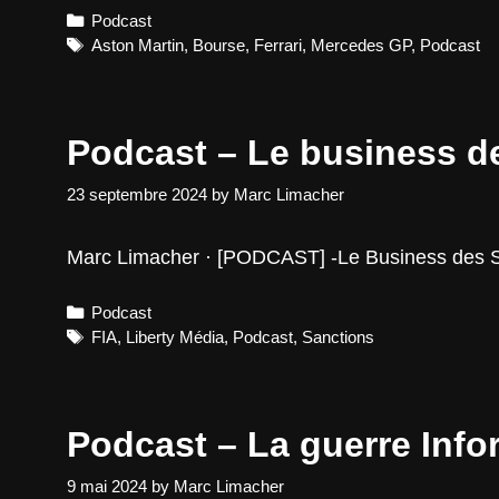
–
Categories
Podcast
Les
signes
Tags
Aston Martin
,
Bourse
,
Ferrari
,
Mercedes GP
,
Podcast
d’une
bulle
sur
la
Podcast – Le business d
valeur
des
écuries
23 septembre 2024
by
Marc Limacher
F1
?
Marc Limacher · [PODCAST] -Le Business des S
Categories
Podcast
Tags
FIA
,
Liberty Média
,
Podcast
,
Sanctions
Podcast – La guerre Inf
9 mai 2024
by
Marc Limacher