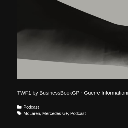
TWF1 by BusinessBookGP · Guerre Informatio
Categories
Podcast
Tags
McLaren
,
Mercedes GP
,
Podcast